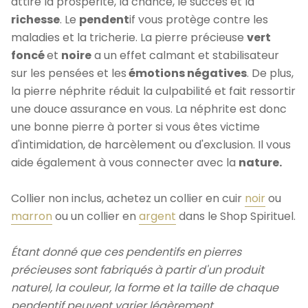
attire la prospérité, la chance, le succès et la
richesse
. Le
pendent
if vous protège contre les
maladies et la tricherie. La pierre précieuse
vert
foncé
et
noire
a un effet calmant et stabilisateur
sur les pensées et les
émotions négatives
. De plus,
la pierre néphrite réduit la culpabilité et fait ressortir
une douce assurance en vous. La néphrite est donc
une bonne pierre à porter si vous êtes victime
d'intimidation, de harcèlement ou d'exclusion. Il vous
aide également à vous connecter avec la
nature.
Collier non inclus, achetez un collier en cuir
noir
ou
marron
ou un collier en
argent
dans le Shop Spirituel.
Étant donné que ces pendentifs en pierres
précieuses sont fabriqués à partir d'un produit
naturel, la couleur, la forme et la taille de chaque
pendentif peuvent varier légèrement.