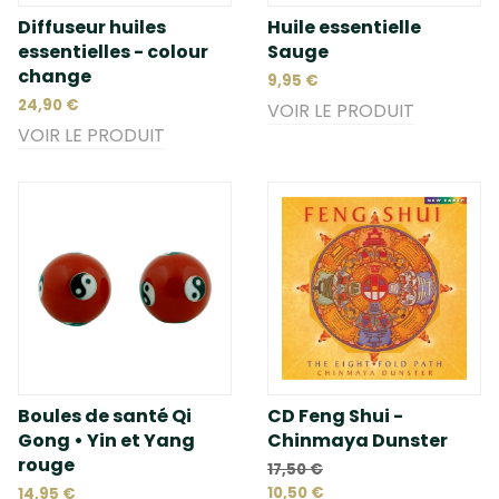
Diffuseur huiles
Huile essentielle
essentielles - colour
Sauge
change
9,95 €
24,90 €
VOIR LE PRODUIT
VOIR LE PRODUIT
Boules de santé Qi
CD Feng Shui -
Gong • Yin et Yang
Chinmaya Dunster
rouge
17,50 €
10,50 €
14,95 €